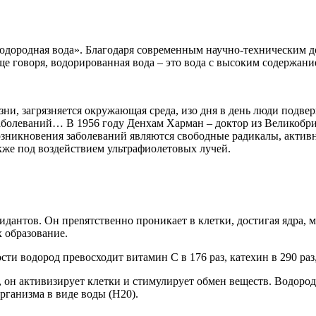
одородная вода». Благодаря современным научно-техническим д
ще говоря, водорированная вода – это вода с высоким содержани
ни, загрязняется окружающая среда, изо дня в день люди подверг
заболеваний… В 1956 году Денхам Харман – доктор из Великоб
возникновения заболеваний являются свободные радикалы, актив
кже под воздействием ультрафиолетовых лучей.
дантов. Он прenятственно проникает в клетки, достигая ядра, 
 образование.
и водород превосходит витамин С в 176 раз, катехин в 290 раз, 
он активизирует клетки и стимулирует обмен веществ. Водород
рганизма в виде воды (H20).