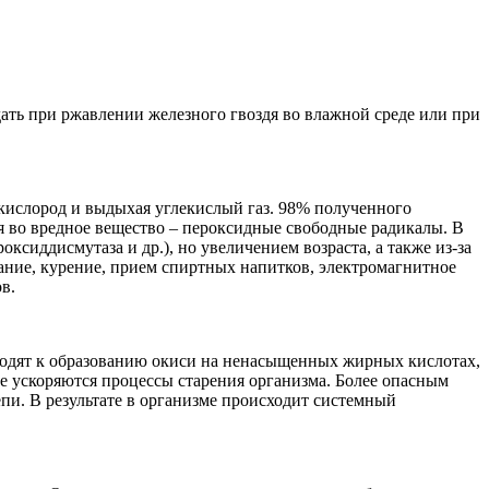
ть при ржавлении железного гвоздя во влажной среде или при
 кислород и выдыхая углекислый газ. 98% полученного
я во вредное вещество – пероксидные свободные радикалы. В
сиддисмутаза и др.), но увеличением возраста, а также из-за
ание, курение, прием спиртных напитков, электромагнитное
в.
водят к образованию окиси на ненасыщенных жирных кислотах,
ие ускоряются процессы старения организма. Более опасным
епи. В результате в организме происходит системный