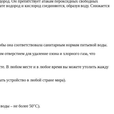
дород. Он препятствует атакам пероксидных свободных
ате водород и кислород соединяются, образуя воду. Снижается
тобы она соответствовала санитарным нормам питьевой воды.
 отверстием для удаление озона и хлорного газа, что
есте. В любом месте и в любое время вы можете утолить жажду
ть устройство в любой стране мира).
оды – не более 50″С).