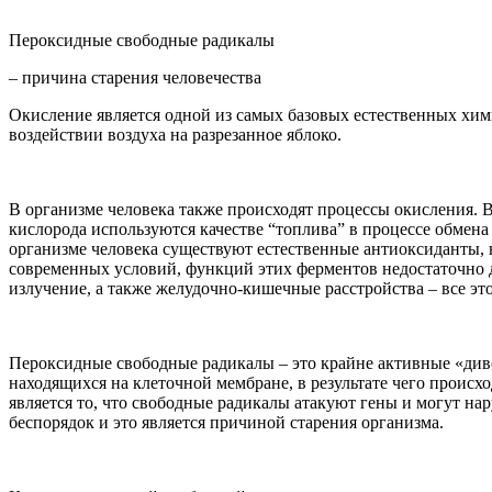
Пероксидные свободные радикалы
– причина старения человечества
Окисление является одной из самых базовых естественных хи
воздействии воздуха на разрезанное яблоко.
В организме человека также происходят процессы окисления. В
кислорода используются качестве “топлива” в процессе обмен
организме человека существуют естественные антиоксиданты, н
современных условий, функций этих ферментов недостаточно 
излучение, а также желудочно-кишечные расстройства – все эт
Пероксидные свободные радикалы – это крайне активные «див
находящихся на клеточной мембране, в результате чего происх
является то, что свободные радикалы атакуют гены и могут на
беспорядок и это является причиной старения организма.