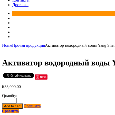
Контакты
Доставка
Home
Прочая продукция
Активатор водородный воды Yang She
Активатор водородный воды 
Save
₽
33,000.00
Quantity:
Сравнить
Add to cart
Сравнить