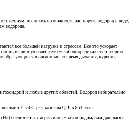
остижениям появилась возможность растворять водород в воде,
ем водорода.
аются все большей нагрузке и стрессам. Все это ускоряет
ритании, выдвинул известную «свободнорадикальную теорию
но образующиеся в организме во время дыхания, курения,
митохондрий и любые других областей. Водород избирательно
витамин Е в 431 раз, кознзим Q10 в 863 раза.
 (H2) соединяется с агрессивным кислородом, находящимся в