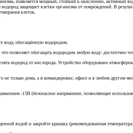
анизма, появляется мощный, стойкий к окислению, активный во
 водород защищает клетки организма от повреждений. В результ
отмирания клеток.
»
те воду, обогащённую водородом.
, что позволяет обогащать водородом любую воду: достаточно ч
елять водород от кислорода. Устройство оборудовано атмосферным
го не только дома, а в командировке, офисе и в любом другом м
пряжением -15В (безопасное напряжение, позволяющее использова
енной водой и закройте крышку (рекомендованная температура в