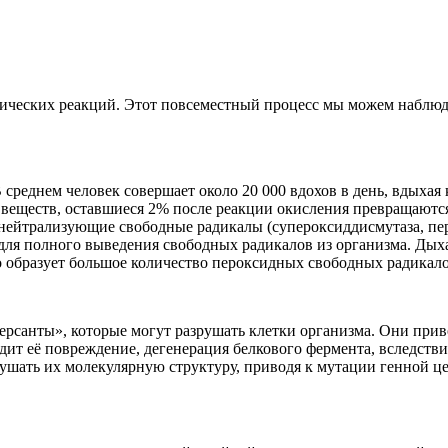
мических реакций. Этот повсеместный процесс мы можем наблюда
 среднем человек совершает около 20 000 вдохов в день, вдыхая
а веществ, оставшиеся 2% после реакции окисления превращаютс
ейтрализующие свободные радикалы (супероксиддисмутаза, перок
для полного выведения свободных радикалов из организма. Дых
о образует большое количество пероксидных свободных радикало
ерсанты», которые могут разрушать клетки организма. Они при
одит её повреждение, дегенерация белкового фермента, вследств
рушать их молекулярную структуру, приводя к мутации генной ц